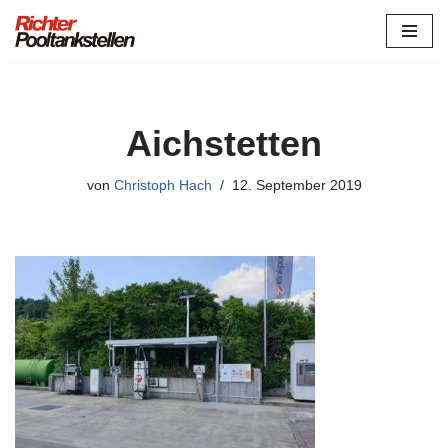
Zum
Inhalt
springen
Aichstetten
von
Christoph Hach
12. September 2019