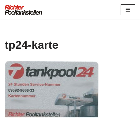
Zum
Inhalt
springen
tp24-karte